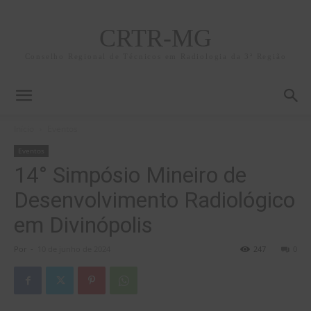
CRTR-MG
Conselho Regional de Técnicos em Radiologia da 3ª Região
Início
Eventos
Eventos
14° Simpósio Mineiro de
Desenvolvimento Radiológico
em Divinópolis
Por
-
10 de junho de 2024
247
0