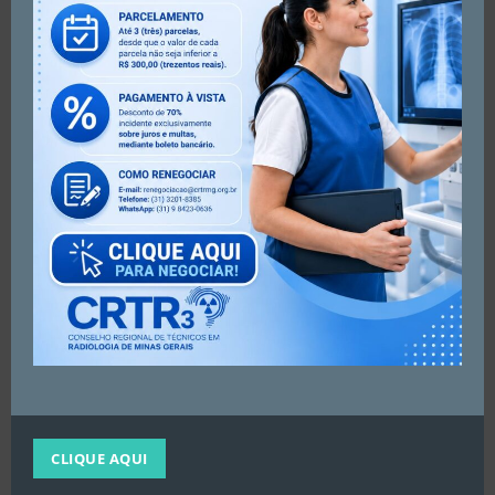
O Conselho Regional de Técnicos e Tecnólogos em
Radiologia de Minas Gerais (CRTR-MG), por meio de sua
Coordenação de Educação (CORED-MG), realizou no dia
8 de junho o 14° Simpósio Mineiro de Desenvolvimento
Radiológico em Divinópolis para profissionais e
estudantes das Técnicas Radiológicas.
Foi um grande sucesso!
#radiologia #crtrmg #conter
CLIQUE AQUI