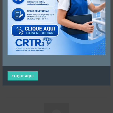
.
#crtrmg #crtr3 #crtr3região #coredmg #aprimora2022
#radiologiamineira
Artigo anterior
Próximo artigo
CLIQUE AQUI
FAÇA SUA INSCRIÇÃO PARA
JUNTOS SEGUIMOS
NOSSO PRÓXIMO CURSO!
APRIMORANDO E CRESCENDO