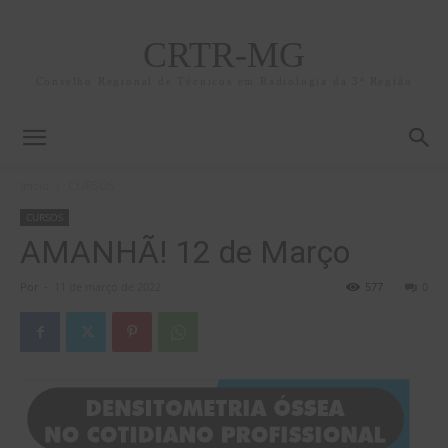
CRTR-MG
Conselho Regional de Técnicos em Radiologia da 3ª Região
Início
CURSOS
CURSOS
AMANHÃ! 12 de Março
Por
-
11 de março de 2022
577
0