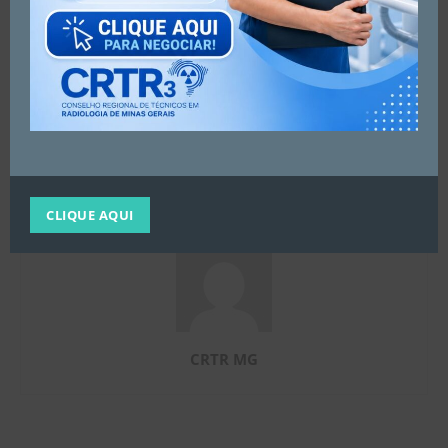
Artigo anterior
Próximo artigo
DIA 02/09 – QUINTA-FEIRA às
ATENÇÃO UBERADA,
20h IMPERDÍVEL!
UBERLÂNDIA E REGIÃO!
CLIQUE AQUI
CRTR MG