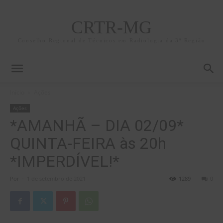
CRTR-MG
Conselho Regional de Técnicos em Radiologia da 3ª Região
Início
Ações
Ações
*AMANHÃ – DIA 02/09*
QUINTA-FEIRA às 20h
*IMPERDÍVEL!*
Por
-
1 de setembro de 2021
1289
0