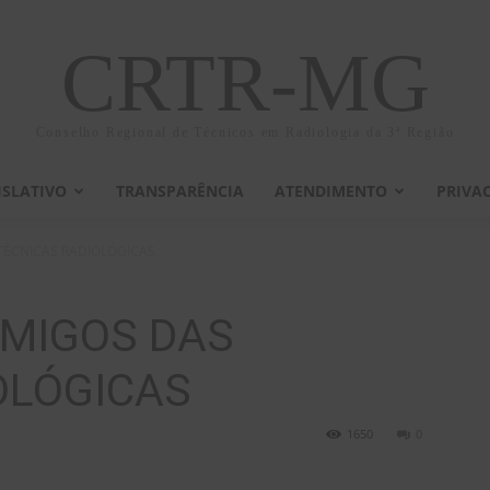
CRTR-MG
Conselho Regional de Técnicos em Radiologia da 3ª Região
ISLATIVO
TRANSPARÊNCIA
ATENDIMENTO
PRIVA
TÉCNICAS RADIOLÓGICAS
AMIGOS DAS
OLÓGICAS
1650
0