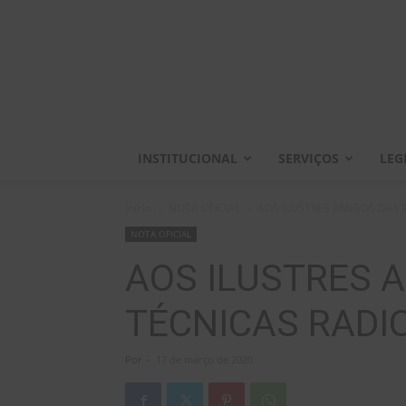
INSTITUCIONAL
SERVIÇOS
LEG
Início
NOTA OFICIAL
AOS ILUSTRES AMIGOS DAS 
NOTA OFICIAL
AOS ILUSTRES 
TÉCNICAS RADI
Por
-
17 de março de 2020