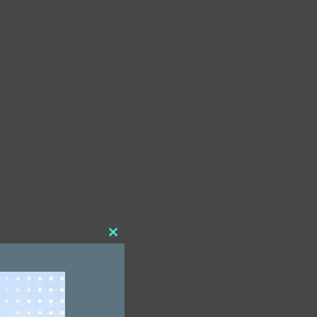
Close
this
module