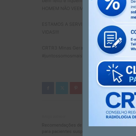
bem feito e fiquem tranquilos, nosso obj
HOMEM NÃO VEEM PARA QUE POSSA SER 
ESTAMOS A SERVIÇO DA SOCIEDADE HOJE
VIDAS!!!
CRTR3 Minas Gerais e CRTR Ceará
#juntossomosmaisfortes
Artigo anterior
Recomendações de uso de métodos de imag
para pacientes suspeitos de infecção pelo