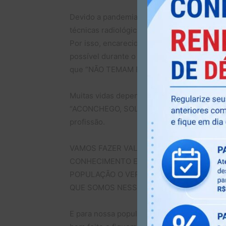
Devido a pandemia causada nas últimas sema
técnicas radiológicas somos a linha de fren
Por isso, encarecidamente pedimos a todos
possível durante o atendimento de pacien
que “NÃO TEMAM E NEM SE AMEDRONTEM 
Muitas vidas dependem diretamente do noss
“ACONCHEGO, SOLIDARIEDADE E HUMANIDADE 
profissão.
VAMOS FAZER VALER O NOSSO JURAMENT
CONHECIMENTO E DEDICAÇÃO DURANTE A
POPULAÇÃO O VERDADEIRO VALOR QUE R
QUE SOMOS NESSE MOMENTO TÃO DIFÍCIL
E para nossa população em geral, pedimos 