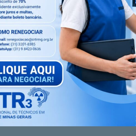
etivo maior é ” ENXERGAR AQUILO QUE OS OLHOS DO
TRATADO DA MELHOR FORMA POSSÍVEL”.
 E SEMPRE, AMAMOS RADIOLOGIA E CUIDAR DE
Próximo artigo
em
CORONAVÍRUS – AVISO IMPORTANTE