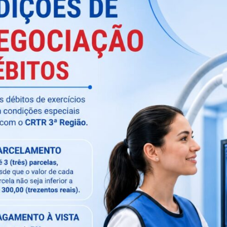
nas pelo terrível COVID 19, nós profissionais das
te para o combate desta terrível enfermidade.
 os colegas de profissão que se protejam o máximo
tes com a suspeita de contaminação e peço também
PERANTE ESSE MOMENTO DIFÍCIL”.
o conhecimento profissional e acima de tudo do
” característicos de nossa bela e tão dedicada
O PROFISSIONAL E FAZER VALER TODO NOSSO
NOS NA NOSSA PROFISSÃO E PASSAR PARA A
ESIDE POR TRÁS DESSES GRANDES PROFISSIONAIS
 PARA NOSSO PAÍS.
que confiem em nosso trabalho, pois ele será sempre