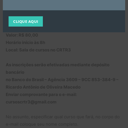
Diretor Secretário do Conselho Regional de Técnicos em
Radiologia dos estados de Alagoas e Sergipe – CRTR 7ª
Região)
CLIQUE AQUI
Valor: R$ 80,00
Horário início às 8h
Local: Sala de cursos no CRTR3
As inscrições serão efetivadas mediante depósito
bancário
no Banco do Brasil – Agência 3609 – 9CC 853-384-9 –
Ricardo Antônio de Oliveira Macedo
Enviar comprovante para o e-mail:
cursoscrtr3@gmail.com
No assunto, especificar qual curso que fará, no corpo do
e-mail coloque seu nome completo.