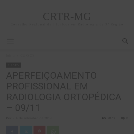
CRTR-MG
Conselho Regional de Técnicos em Radiologia da 3ª Região
Início
CURSOS
CURSOS
APERFEIÇOAMENTO
PROFISSIONAL EM
RADIOLOGIA ORTOPÉDICA
– 09/11
Por
-
6 de setembro de 2019
2870
0