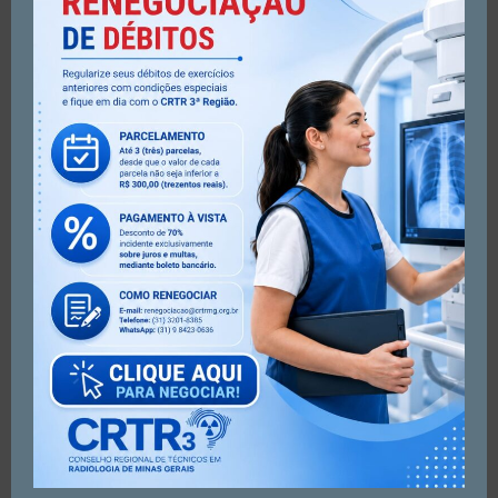
– Graduada em Ciências Biológicas e Fisioterapia pela
PUC-MG
– Professora de Anatomia Aplicada à Radiologia da
Faculdade IPEMED de Ciências Médicas
– Ex-professora de Anatomia Aplicada dos cursos de
Medicina, Enfermagem, Odontologia e Tecnologia em
Radiologia da UNINCOR; do curso técnico em Radiologia
do Novo Rumo
Ricardo Macedo
(Profissional das Técnicas Radiológicas desde 1980;
Tecnólogo e Técnico em Radiologia;
Professor Substituto da Faculdade de Medicina da UFMG
do
Curso de Tecnologia em Radiologia; Servidor Público
Federal,
aposentado da UFMG, lotado no Hospital das Clínicas;