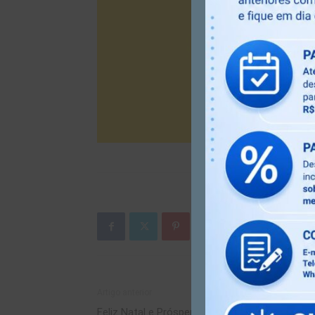
Artigo anterior
Feliz Natal e Próspero Ano Novo