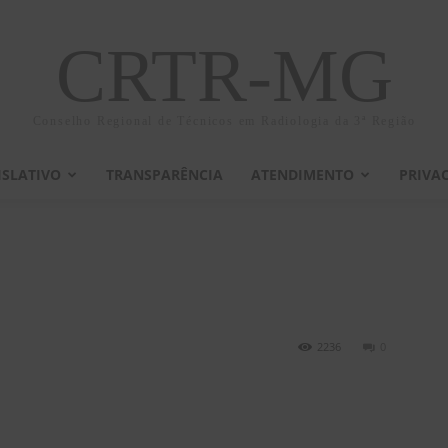
CRTR-MG
Conselho Regional de Técnicos em Radiologia da 3ª Região
ISLATIVO
TRANSPARÊNCIA
ATENDIMENTO
PRIVA
2236
0