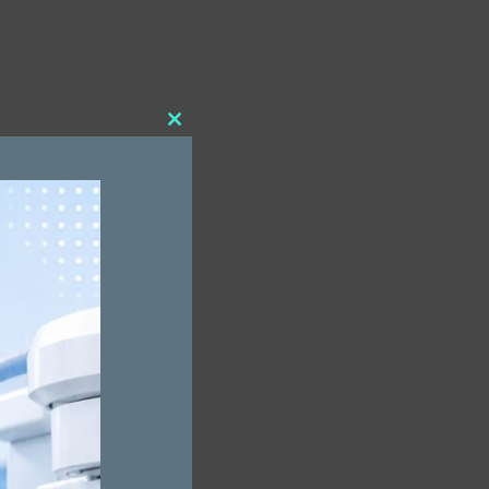
Close
this
module