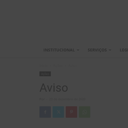
INSTITUCIONAL
SERVIÇOS
LEG
Início
Ações
Aviso
Ações
Aviso
Por
-
23 de dezembro de 2020