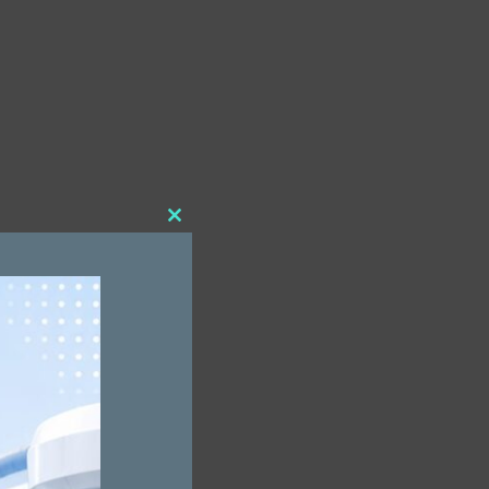
Close
this
module