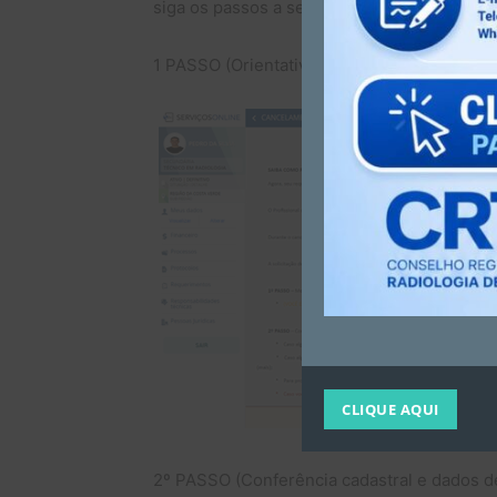
siga os passos a seguir:
1 PASSO (Orientativo)
CLIQUE AQUI
2º PASSO (Conferência cadastral e dados d