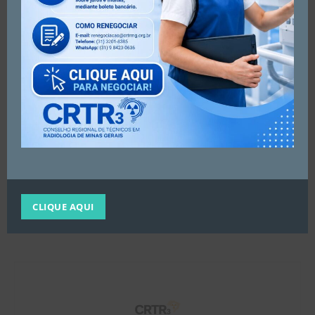
na qualidade do atendimento, promovendo uma
radiologia mais segura e acessível para todos.
Artigo anterior
Próximo artigo
O grande sucesso da
TBT do Fórum de Discussão e
CLIQUE AQUI
realização do 25º Curso Livre
Enfrentamento ao Câncer no
Estado de MG