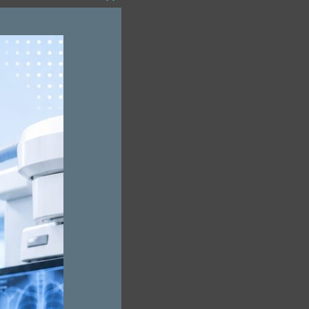
Close
this
module