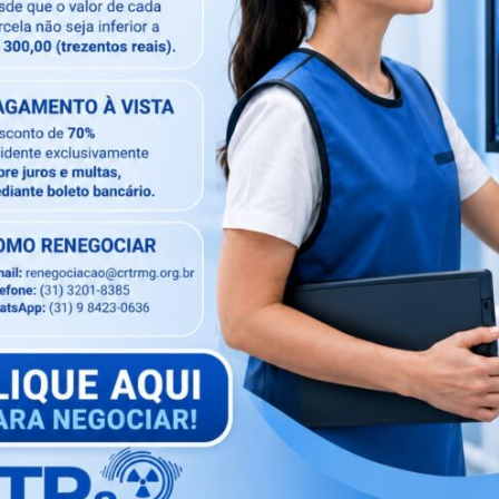
Minas Gerais (CER-MG) está imperdível!
tema essencial para a prática profissional:
dade na prática
 e troca de experiências com um especialista que
ância e Tomografia.
актуал na Radiologia e fortalecer sua atuação
-664803