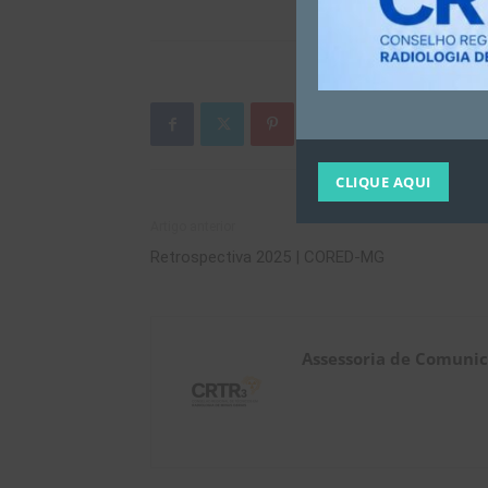
CLIQUE AQUI
Artigo anterior
Retrospectiva 2025 | CORED-MG
Assessoria de Comuni