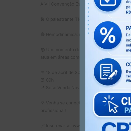
A VII Convenção Estadual de Radiologia de 
🎤 O palestrante TNR Douglas Souza traz um 
🔴 Hemodinâmica: rotina, segurança e quali
📚 Um momento de aprendizado, atualização
atua em áreas como Hemodinâmica, Resson
📅 18 de abril de 2026
⏰ 09h
📍 Sesc Venda Nova – Belo Horizonte/MG
💡 Venha se conectar com o que há de mais 
profissional!
🔗 Inscreva-se: www.even3.com.br/cermg