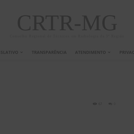
CRTR-MG
Conselho Regional de Técnicos em Radiologia da 3ª Região
ISLATIVO
TRANSPARÊNCIA
ATENDIMENTO
PRIVA
67
0