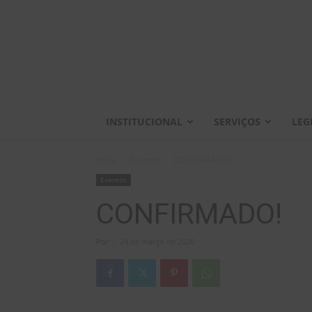
INSTITUCIONAL
SERVIÇOS
LEG
Início
Eventos
CONFIRMADO!
Eventos
CONFIRMADO!
Por
-
24 de março de 2026