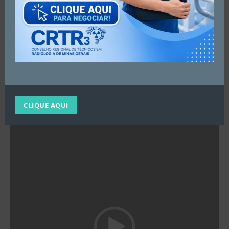
A participação do CRTR-MG 3ª Região reafirma seu
compromisso com a valorização da profissão, o
aprimoramento da fiscalização e a defesa dos interesses
da sociedade.
Tocador
CLIQUE AQUI
de
vídeo