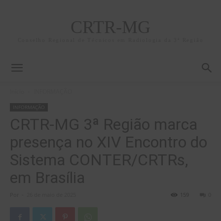
CRTR-MG
Conselho Regional de Técnicos em Radiologia da 3ª Região
Início
INFORMAÇÃO
INFORMAÇÃO
CRTR-MG 3ª Região marca
presença no XIV Encontro do
Sistema CONTER/CRTRs,
em Brasília
Por
-
26 de maio de 2025
159
0