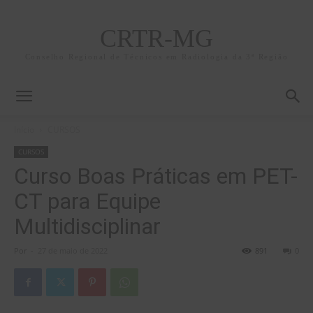
CRTR-MG
Conselho Regional de Técnicos em Radiologia da 3ª Região
Início
CURSOS
CURSOS
Curso Boas Práticas em PET-
CT para Equipe
Multidisciplinar
Por
-
27 de maio de 2022
891
0