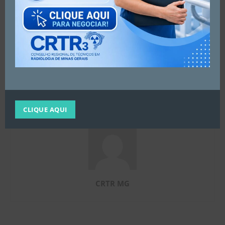
Artigo anterior
Próximo artigo
Parceria com a Siemens
Diretoria Executiva em ação
Healthineers no Brasil
CLIQUE AQUI
CRTR MG