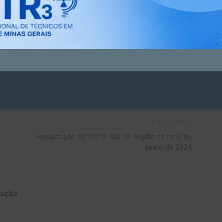
es (EBSERH)
Próximo artigo
Fiscalização do CRTR-MG 3a Região no mês de
junho de 2024
cação