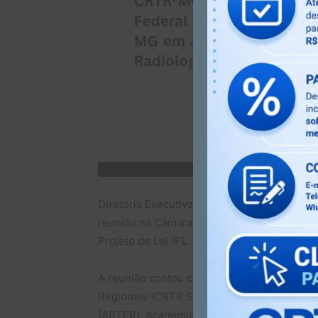
Diretoria Executiva – Leandro Prado e Ro
reunião na Câmara Federal em Brasília co
Projeto de Lei (PL 3661/2012) em prol da Ra
A reunião contou com a presença e apoio 
Regionais (CRTR SC e PR), Diretoria da Ass
(ABTER), Academia Brasileira de Ciências R