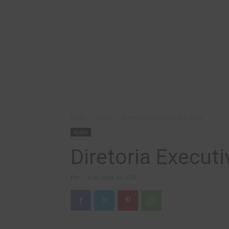
Início
Ações
Diretoria Executiva em ação
Ações
Diretoria Execut
Por
-
4 de julho de 2024