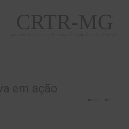
CRTR-MG
Conselho Regional de Técnicos em Radiologia da 3ª Região
iva em ação
257
0