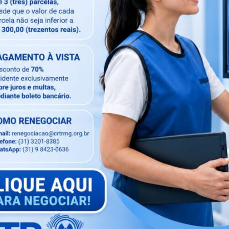
drigo Gadelha – do CRTR-MG 3a Região presente em
m o Deputado Leonardo Monteiro – MG em apoio ao
diologia Nacional.
do Conselho Nacional (CONTER), representantes de
ociação Brasileira de Tecnólogos em Radiologia
adiológicas (ABCR) e profissionais Tecnólogos da