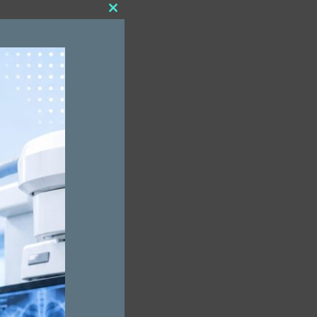
Close
this
module