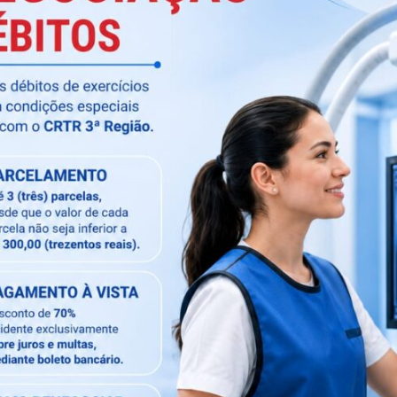
da Radiologia um Novo Ano repleto de realizações!
ovo ciclo que se inicia possamos continuar a caminhar
te!
 #vezevoz!