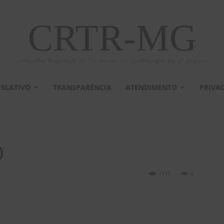
CRTR-MG
Conselho Regional de Técnicos em Radiologia da 3ª Região
ISLATIVO
TRANSPARÊNCIA
ATENDIMENTO
PRIVA
O
1119
0