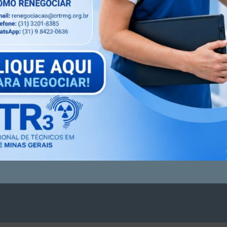
elizanonovo #vezevoz
Próximo artigo
COMUNICADO AOS PROFISSIONAIS