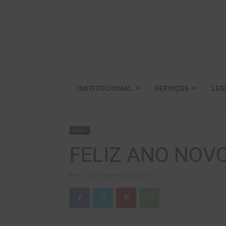
INSTITUCIONAL
SERVIÇOS
LEG
Início
Ações
FELIZ ANO NOVO
Ações
FELIZ ANO NOV
Por
-
30 de dezembro de 2021