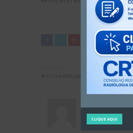
#crtrmg #crtr3 #crtr3região #novociclo #f
Artigo anterior
☢️ VOTA RADIOLOGIA 2022 ☢️
CRTR MG
CLIQUE AQUI