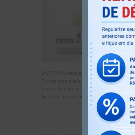
O CRTRMG deseja a todos os profissionais 
Somos gratos pela confiança, e que nesse n
juntos, fazendo da Radiologia ainda mais for
Que seja um ano onde tenhamos ainda mais
.
.
.
.