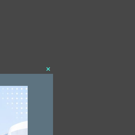
Close
this
module