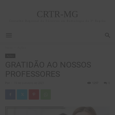
CRTR-MG
Conselho Regional de Técnicos em Radiologia da 3ª Região
Início
Ações
Ações
GRATIDÃO AO NOSSOS
PROFESSORES
Por
-
15 de outubro de 2021
1297
0