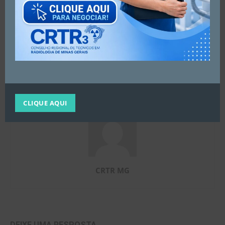
Artigo anterior
Próximo artigo
Nota técnica de
*NÃO PERCA!*
esclarecimento sobre
vacinação contra COVID-19 e
mamografia
CLIQUE AQUI
CRTR MG
DEIXE UMA RESPOSTA