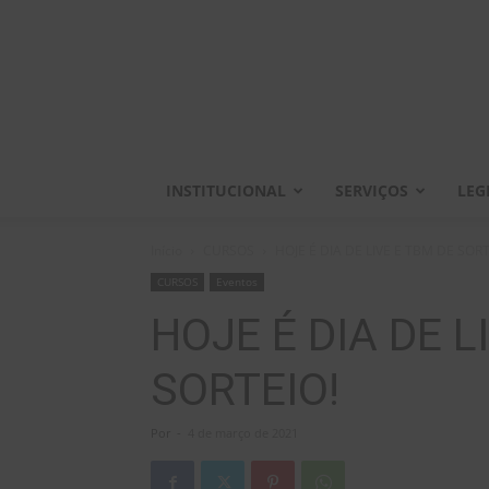
INSTITUCIONAL
SERVIÇOS
LEG
Início
CURSOS
HOJE É DIA DE LIVE E TBM DE SORT
CURSOS
Eventos
HOJE É DIA DE L
SORTEIO!
Por
-
4 de março de 2021