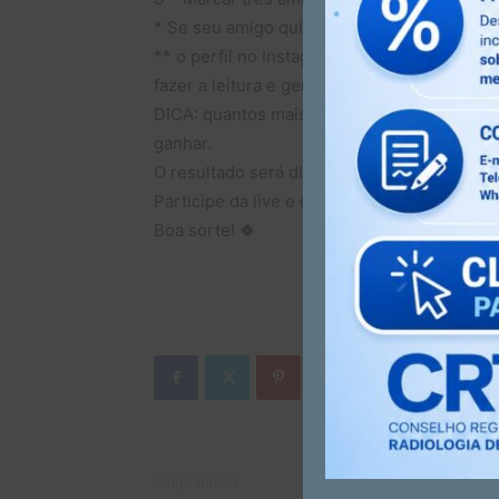
* Se seu amigo quiser participar ele deve 
** o perfil no Instagram não deve ser priv
fazer a leitura e gerar o ticket de sorteio.
DICA: quantos mais comentários, com marcaç
ganhar.
O resultado será divulgado na live ao vivo.
Participe da live e do sorteio!
Boa sorte! 🍀
Artigo anterior