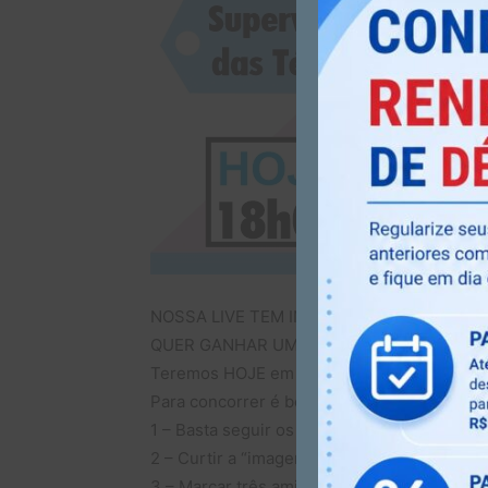
NOSSA LIVE TEM INÍCIO ÀS 18h
QUER GANHAR UM CURSO DE SATR?
Teremos HOJE em nossa live um sorteio e o
Para concorrer é bem simples:
1 – Basta seguir os perfis no Instagram do 
2 – Curtir a “imagem oficial”
3 – Marcar três amigos na “imagem oficial”