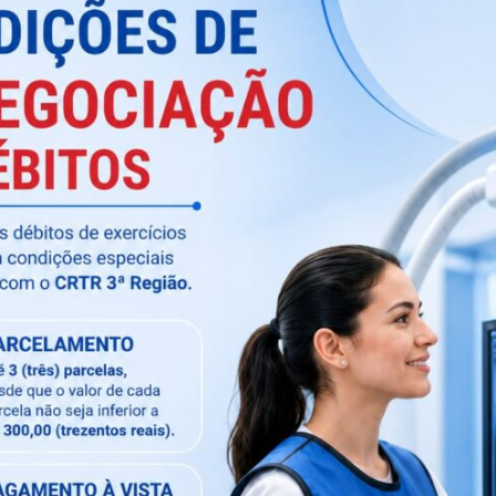
utro no dia 20 de março durante o curso.
@crtrmgoficial e @proradbrasil