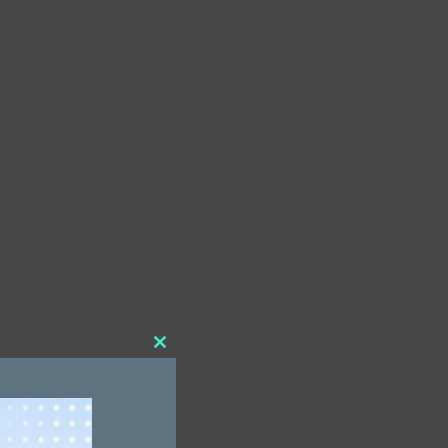
Close
this
module