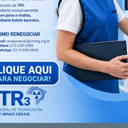
fazer o mesmo*.
ado, caso contrário o sorteador.com.br não consegue
ão de três amigos você fizer, mais chances vai ter de
Próximo artigo