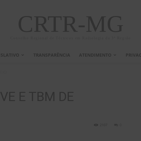
CRTR-MG
Conselho Regional de Técnicos em Radiologia da 3ª Região
ISLATIVO
TRANSPARÊNCIA
ATENDIMENTO
PRIVA
EIO!
IVE E TBM DE
2107
0