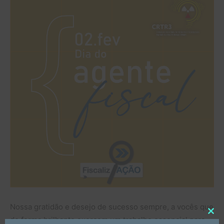
Nossa gratidão e desejo de sucesso sempre, a vocês que
Clo
de forma brilhante exercem um trabalho essencial para