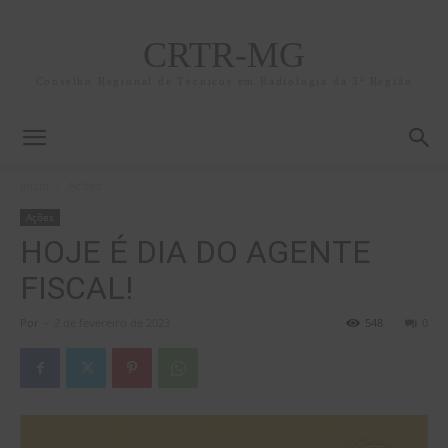
CRTR-MG
Conselho Regional de Técnicos em Radiologia da 3ª Região
Início
Ações
Ações
HOJE É DIA DO AGENTE
FISCAL!
Por
-
2 de fevereiro de 2023
548
0