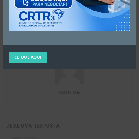
Artigo anterior
Próximo artigo
FISCALIZAÇÃO – DEZEMBRO
COREFI-MG 2023
2022
CLIQUE AQUI
CRTR MG
DEIXE UMA RESPOSTA