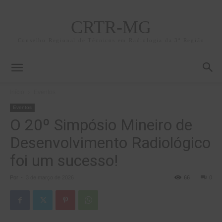
CRTR-MG
Conselho Regional de Técnicos em Radiologia da 3ª Região
Início
Eventos
Eventos
O 20º Simpósio Mineiro de
Desenvolvimento Radiológico
foi um sucesso!
Por
-
3 de março de 2026
66
0