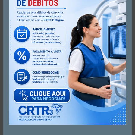
https://www.instagram.com/reel/DVYzIV6jjVb/?
igsh=dnl3Nzhid3BmNmk2
Artigo anterior
Próximo artigo
Nota de solidariedade
Campanha Março Lilás