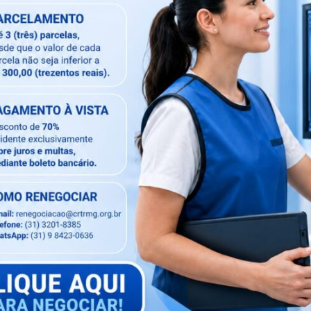
ou diversos conteúdos educativos, como mesas
aperfeiçoamento, que contaram com a participação de
rdagem teórica para os temas abordados.
dade para quem deseja aprender mais sobre técnicas
 e as novas tendências que impactam a área da
canal para manter a comunidade radiológica
s enriquecedoras. A interação com os participantes
ndizado dinâmico e colaborativo.
a de Radiologia, inscreva-se no canal do CRTR-MG 3ª
róximos cursos e eventos virtuais. Ao se inscrever,
oderá se atualizar de forma prática e acessível, sem
 aprimorar seus conhecimentos e se destacar no