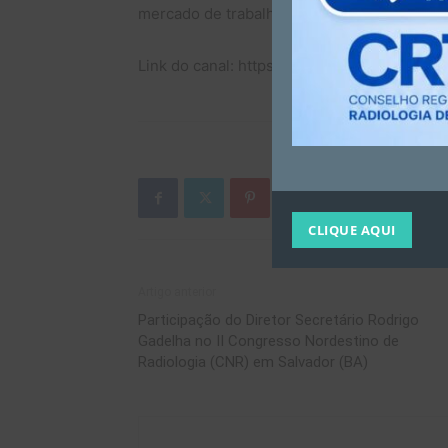
mercado de trabalho. Inscreva-se agora e
Link do canal: https://www.youtube.com/@
CLIQUE AQUI
Artigo anterior
Participação do Diretor Secretário Rodrigo
Gadelha no II Congresso Nordestino de
Radiologia (CNR) em Salvador (BA)