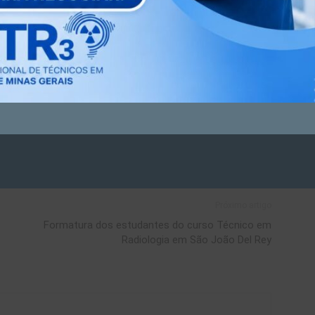
 acompanhe os próximos eventos!
crtrmg2012
Próximo artigo
Formatura dos estudantes do curso Técnico em
Radiologia em São João Del Rey