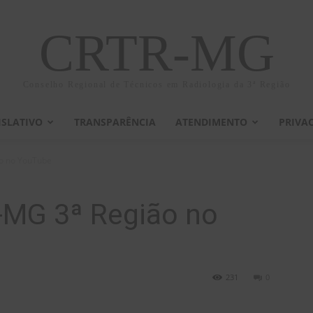
CRTR-MG
Conselho Regional de Técnicos em Radiologia da 3ª Região
ISLATIVO
TRANSPARÊNCIA
ATENDIMENTO
PRIVA
ão no YouTube
-MG 3ª Região no
231
0