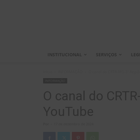
INSTITUCIONAL
SERVIÇOS
LEG
Início
INFORMAÇÃO
O canal do CRTR-MG 3ª Regi
INFORMAÇÃO
O canal do CRTR
YouTube
Por
-
17 de dezembro de 2024