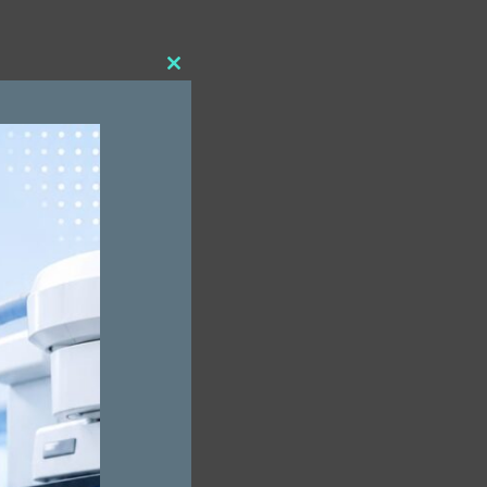
Close
this
module