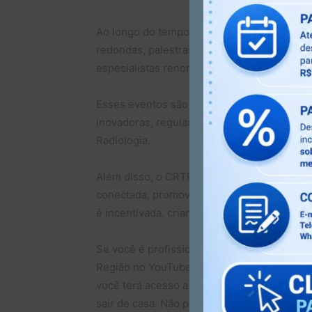
Ao longo do tempo, o canal já disponibiliz
redondas, palestras, eventos e cursos de 
especialistas renomados, trazendo uma abo
Esses eventos são uma excelente oportuni
inovadoras, regulamentações da profissão,
Radiologia.
Além disso, o CRTR-MG 3ª Região utiliza o 
conectada, promovendo debates e discussõe
é incentivada, criando um ambiente de apre
Se você é profissional ou estudante da áre
Região no YouTube e fique por dentro dos p
você terá acesso a conteúdos exclusivos e p
sair de casa. Não perca a oportunidade de