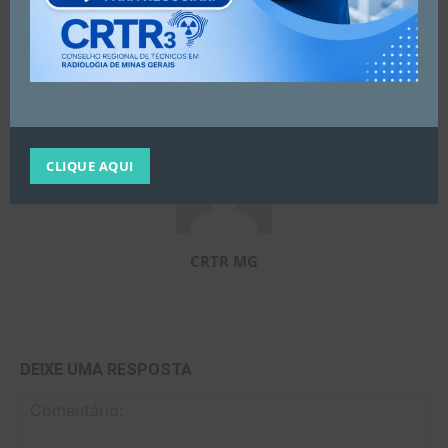
sorteio realizado no último
OUTUBRO ESTÁ IMPERDÍVEL!
Curso Livre realizado dia 03/09
(sábado)
CLIQUE AQUI
CRTR MG
DEIXE UMA RESPOSTA