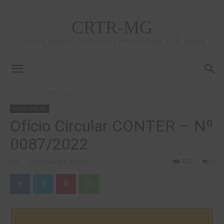
CRTR-MG
Conselho Regional de Técnicos em Radiologia da 3ª Região
Início
NOTA OFICIAL
NOTA OFICIAL
Ofício Circular CONTER – Nº
0087/2022
Por
-
16 de setembro de 2022
575
0