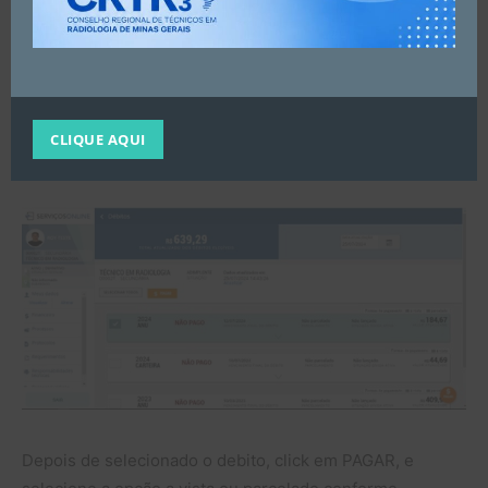
Selecione o(s) debito(s) que deseja parcelar, lembrando
que anuidade de 2024 deve ser realizada separadamente
dos anos anteriores.
CLIQUE AQUI
Obs. A anuidade 2024 pode ser parcelada em até 5x.
Depois de selecionado o debito, click em PAGAR, e