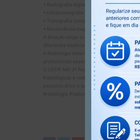
• Radiografia digital e convencional
• Ultrassonografia
• Tomografia computadorizada
• Ressonância magnética
A atuação exige conhecimento específico e
diferentes espécies, contribuindo para diag
A Radiologia Veterinária reforça a importâ
profissionais essenciais para a saúde — se
O CRTR-MG 3ª Região reconhece e valoriza 
Radiológicas e reafirma seu compromisso com
exercício ético e qualificado em Minas Gerai
#radiologia #radiologiaveterinária #crtrmg