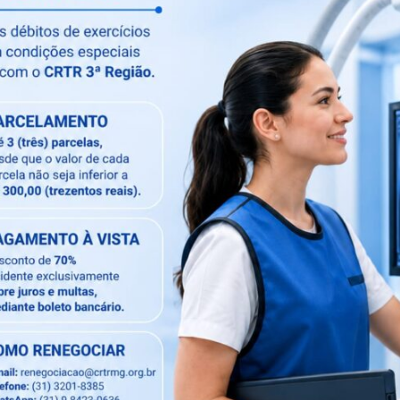
m anatomia animal e técnicas adaptadas para
nósticos mais precisos e tratamentos eficazes.
ncia dos Técnicos e Tecnólogos em Radiologia como
ja ela humana ou animal.
todas as frentes de atuação das Técnicas
 a valorização profissional e a fiscalização do
s.