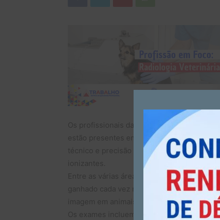
Os profissionais das Técnicas Radiológicas 
estão presentes em diversas áreas da saúd
técnico e precisão em exames e procedime
ionizantes.
Entre as várias áreas de atuação, destaca-s
ganhado cada vez mais espaço. Nesse campo
imagem em animais de pequeno, médio e gra
Os exames incluem: