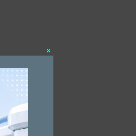
Close
this
module