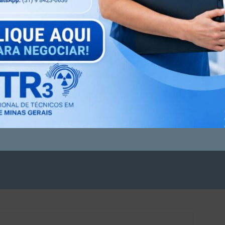
Próximo artigo
Em apenas 6 meses…
cação