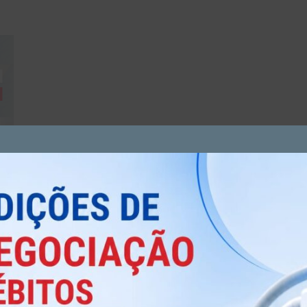
vão muito além dos hospitais e clínicas médicas. Eles
e e da indústria, contribuindo com conhecimento
ntos que envolvem radiações ionizantes e não
e a Radiologia Veterinária, uma especialidade que tem
, o profissional realiza exames de diagnóstico por
nde porte, como cães, gatos, cavalos e bovinos.