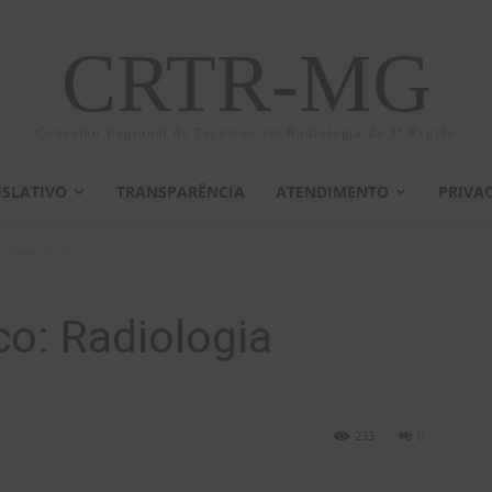
CRTR-MG
Conselho Regional de Técnicos em Radiologia da 3ª Região
ISLATIVO
TRANSPARÊNCIA
ATENDIMENTO
PRIVA
 Veterinária
o: Radiologia
233
0