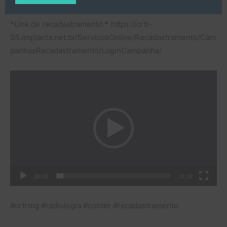
*Link de recadastramento:* https://crtr-
03.implanta.net.br/ServicosOnline/Recadastramento/Cam
panhasRecadastramento/LoginCampanha/
Tocador
de
vídeo
00:00
01:02
#crtrmg #radiologia #conter #recadastramento