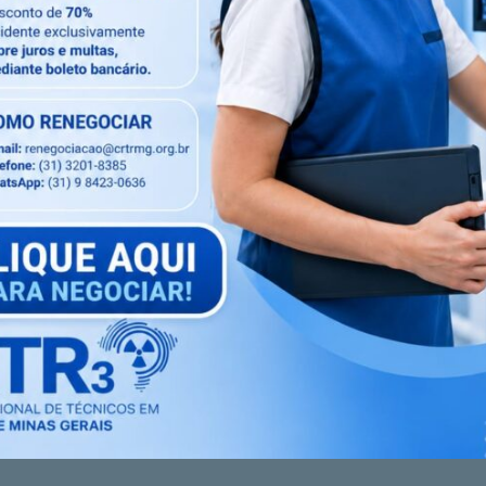
ogos em Radiologia de Minas Gerais – CRTR-MG 3ª
denação de Fiscalização).
ento das ações de fiscalização, o planejamento das
tratégico entre os setores e a discussão de temas
tiva e organizacional.
Próximo artigo