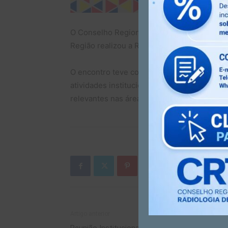
O Conselho Regional de Técnicos e Tecnól
Região realizou a Reunião da COREFI (Coor
O encontro teve como objetivo o fortalecim
atividades institucionais, o alinhamento es
relevantes nas áreas trabalhista, administra
Artigo anterior