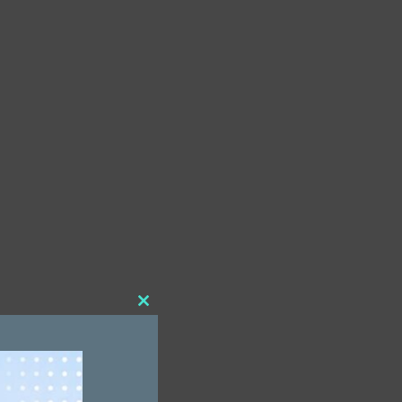
Close
this
module