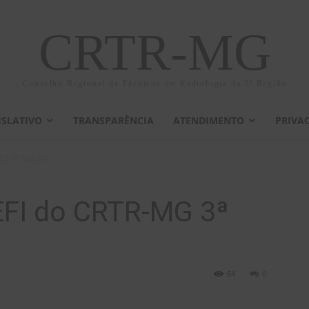
CRTR-MG
Conselho Regional de Técnicos em Radiologia da 3ª Região
ISLATIVO
TRANSPARÊNCIA
ATENDIMENTO
PRIVA
MG 3ª Região
EFI do CRTR-MG 3ª
64
0