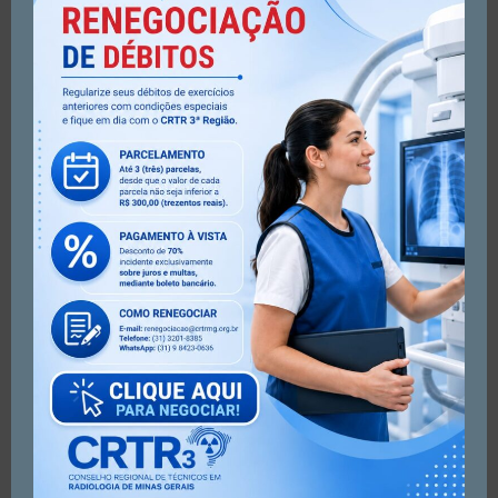
https://www.instagram.com/reel/DMxqnG5OVs6/?
igsh=MWc4MG51b2E4djB2ZA==
Artigo anterior
Próximo artigo
Avanço na organização
Agosto Dourado e Agosto
administrativa do CRTR-MG 3ª
Verde Claro: um mês pela
Região
saúde e pelo cuidado com a
vida