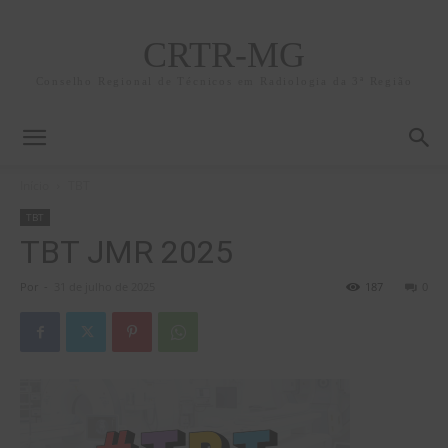
CRTR-MG
Conselho Regional de Técnicos em Radiologia da 3ª Região
Início
TBT
TBT
TBT JMR 2025
Por
-
31 de julho de 2025
187
0