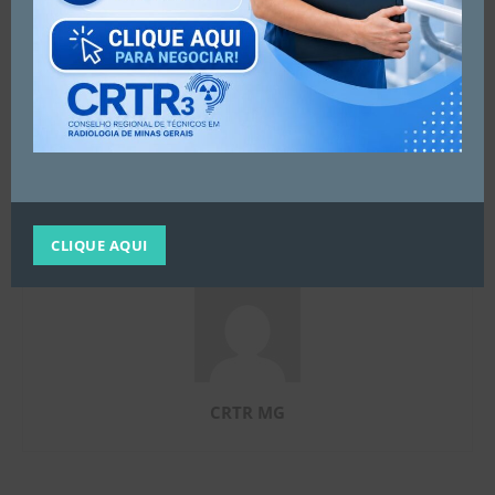
Artigo anterior
Próximo artigo
CURSO: Sistemas de
CURSO RADIOLOGIA
Comunicação e
ODONTOLÓGICA
Armazenamento de Imagens
Radiológicas – 26 DE JUNHO
CLIQUE AQUI
CRTR MG