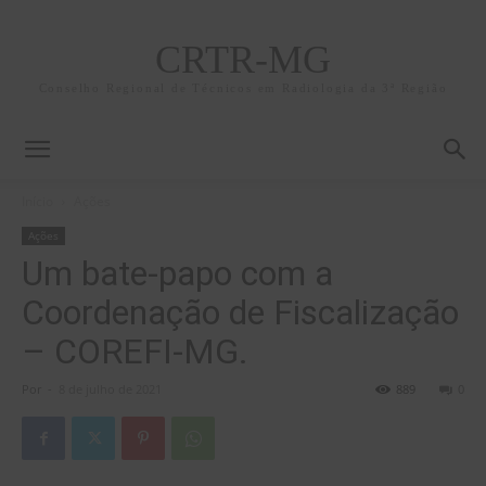
CRTR-MG
Conselho Regional de Técnicos em Radiologia da 3ª Região
Início
Ações
Ações
Um bate-papo com a
Coordenação de Fiscalização
– COREFI-MG.
Por
-
8 de julho de 2021
889
0