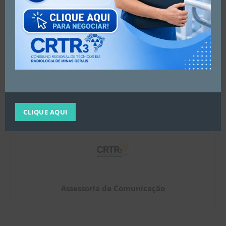
Artigo anterior
Próximo artigo
Comunicado importante
Nesta Páscoa, celebramos o
renascimento dos propósitos
CLIQUE AQUI
Assessoria de Comunicação