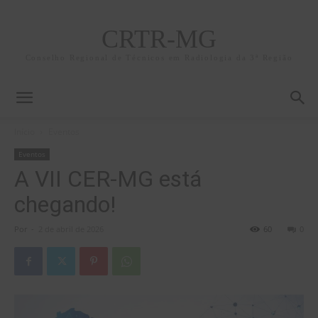
CRTR-MG
Conselho Regional de Técnicos em Radiologia da 3ª Região
Início
Eventos
Eventos
A VII CER-MG está
chegando!
Por
-
2 de abril de 2026
60
0