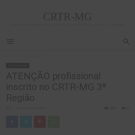
CRTR-MG
Conselho Regional de Técnicos em Radiologia da 3ª Região
Início
INFORMAÇÃO
INFORMAÇÃO
ATENÇÃO profissional
inscrito no CRTR-MG 3ª
Região
Por
-
3 de junho de 2024
273
0