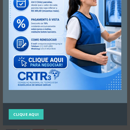
*ATENÇÃO profissional inscrito no CRTR-MG 3ª Região*
Evite ter seu nome negativado e estar irregular no
Conselho!
As anuidades anteriores a 2023 em aberto serão
encaminhadas ao Cartório de Protesto.
Entre em contato com o CRTRMG para regularizar e
verificar a possibilidade sobre descontos.
Entre em contato
(31) 98423-0636
(31) 3270-8355
crtrmg@crtrmg.org.br
#radiologia #crtrmg #regularize
CLIQUE AQUI