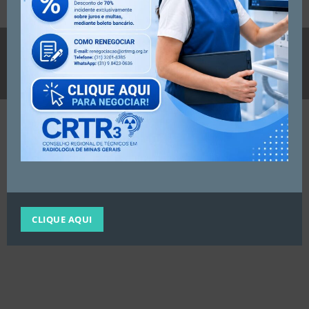
ATENDIMENTO
CORED-MG
COREFI-MG
DIRETORIA
TUTORIAIS NOVO SISTEMA
ELEIÇÕES
PORTARIAS TESTE
© Newspaper WordPress Theme by TagDiv
CLIQUE AQUI