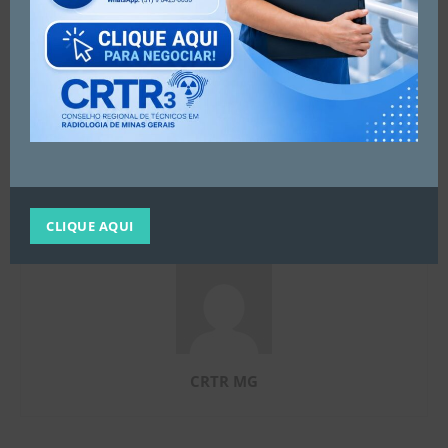
Artigo anterior
Próximo artigo
BENEFÍCIOS PRA VOCÊ DA
SE PREPARE!
REGIÃO DE MONTES CLAROS
– CRTRMG avançando com os
profissionais
CLIQUE AQUI
CRTR MG