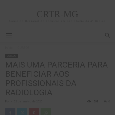
CRTR-MG
Conselho Regional de Técnicos em Radiologia da 3ª Região
Início
CURSOS
CURSOS
MAIS UMA PARCERIA PARA
BENEFICIAR AOS
PROFISSIONAIS DA
RADIOLOGIA
Por
-
22 de janeiro de 2020
1399
0