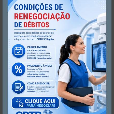
teremos atendimento no CRTRMG. Na quinta-feira dia 09,
retomamos as atividades normais.
.
.
.
.
#crtrmg #crtr3 #crtr3região #atendimento #feriado
#feriadomunicipal
Artigo anterior
Próximo artigo