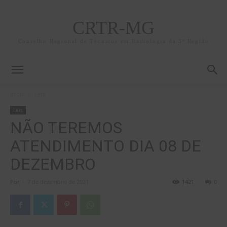
CRTR-MG
Conselho Regional de Técnicos em Radiologia da 3ª Região
Início
Leis
Leis
NÃO TEREMOS
ATENDIMENTO DIA 08 DE
DEZEMBRO
Por
-
7 de dezembro de 2021
1421
0