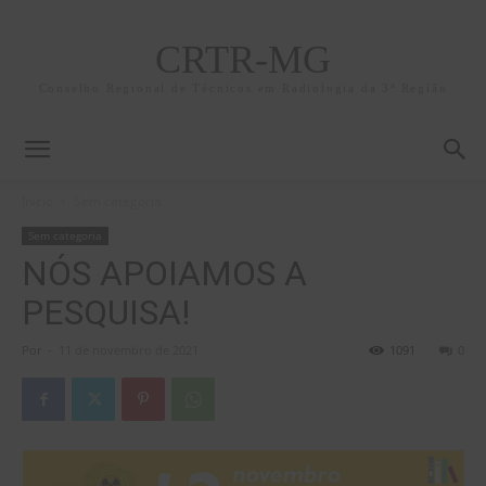
CRTR-MG
Conselho Regional de Técnicos em Radiologia da 3ª Região
Início
Sem categoria
Sem categoria
NÓS APOIAMOS A
PESQUISA!
Por
-
11 de novembro de 2021
1091
0