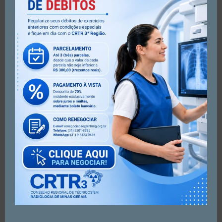
viewform
Artigo anterior
Próximo artigo
☢️Profissão de Honra! ❤️🥼
A Radiologia Mineira tem Vez
e Voz!