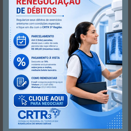
Muitos trabalhadores ficam em dúvida sobre como fazer
denúncia ao Conselho, mas na verdade o procedimento é
bem simples. A denúncia deve ser feita sempre que não
tenha possibilidade nenhuma de resolver o problema em
questão com a empresa/instituição ou chefe responsável
pelas irregularidades e não cumprimento das leis
trabalhistas. A ouvidoria do CRTR3 investigará todas as
denúncias feitas e sempre irá preservar o nome e demais
dados do autor da denúncia.
É dever da empresa cumprir com as leis e oferecer aos
funcionários um ambiente seguro e agradável, onde
todas as funções possam ser exercidas de maneira eficaz
e sem riscos. É também, obrigação do profissional estar
devidamente licenciado para exercer sua função. Por
este motivo, toda e qualquer irregularidade por parte da
empresa deve ser denunciada, inclusive quando ela não
oferece equipamentos de segurança individuais e