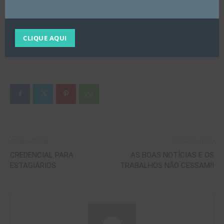
coletivos para profissionais que realizam atividades que
no futuro podem causar danos à saúde.
Envie seu e-mail para:
crtrmg@crtrmg.org.br
com
CLIQUE AQUI
assunto: DENÚNCIA
Artigo anterior
Próximo artigo
CREDENCIAL PARA
AS BOAS NOTÍCIAS E OS
ESTAGIÁRIOS
TRABALHOS NÃO CESSAM!!