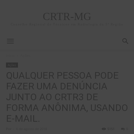
CRTR-MG
Conselho Regional de Técnicos em Radiologia da 3ª Região
Início
Ações
Ações
QUALQUER PESSOA PODE
FAZER UMA DENÚNCIA
JUNTO AO CRTR3 DE
FORMA ANÔNIMA, USANDO
E-MAIL.
Por
-
6 de agosto de 2018
5151
0