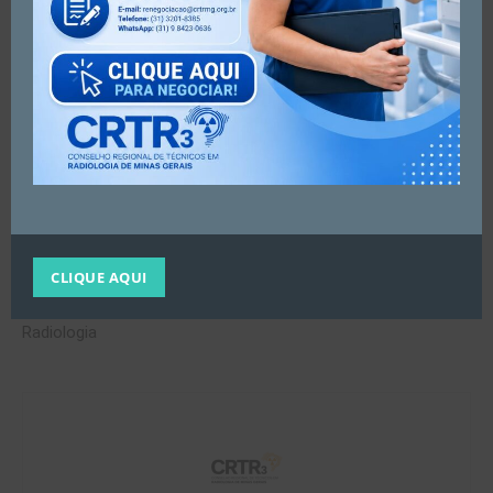
Todas as demandas serão atendidas pelo email
crtrmg@crtrmg.org.br
conforme prioridade.
CLIQUE AQUI
Artigo anterior
Próximo artigo
Curso de Ética Profissional na
RECADASTRAMENTO
Radiologia