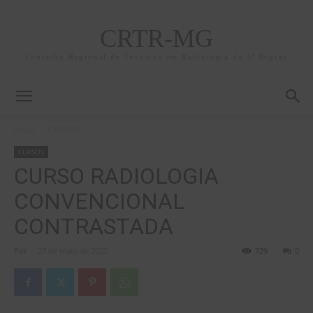
CRTR-MG
Conselho Regional de Técnicos em Radiologia da 3ª Região
Início
CURSOS
CURSOS
CURSO RADIOLOGIA
CONVENCIONAL
CONTRASTADA
Por
-
27 de maio de 2022
729
0