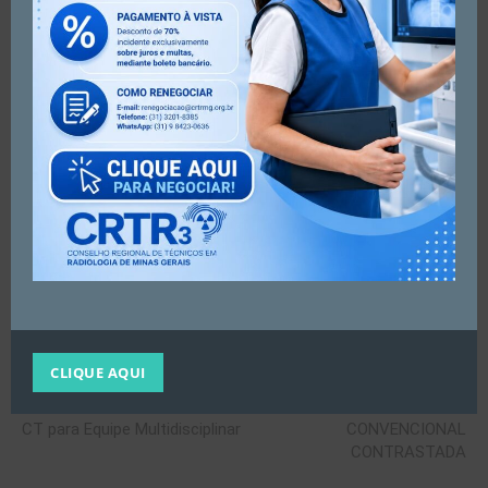
.
.
.
#crtrmg #crtr3 #crtr3região #coredmg
#radiologiaconvencional #cursos
CLIQUE AQUI
Artigo anterior
Próximo artigo
Curso Boas Práticas em PET-
CURSO RADIOLOGIA
CT para Equipe Multidisciplinar
CONVENCIONAL
CONTRASTADA